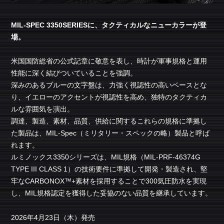
MIL-SPEC 3350SERIESに、タクティカルなニューカラーが登
場。
米国国防総省の公式記章に敬意を表し、時計が軍事規格と運用
性能に深く結びついていることを強調。
深みのあるブルーの文字盤は、力強く視認性の高いベースとな
り、イエローのアクセントが視認性を高め、独特のタクティカ
ルな雰囲気を演出。
調達、製造、素材、品質、供給に関するこれらの規格に準拠し
た製品は、MIL-Spec（ミリタリー・スペックの略）製品と呼ば
れます。
ルミノックス3350シリーズは、MIL規格（MIL-PRF-46374G
TYPE III CLASS 1）の技術要件に準拠して開発・製造され、堅
牢なCARBONOX™+素材を採用することで300気圧防水を実現
し、MIL規格認定を獲得した妥協のない品質を継承しています。
2026年4月23日（木）発売