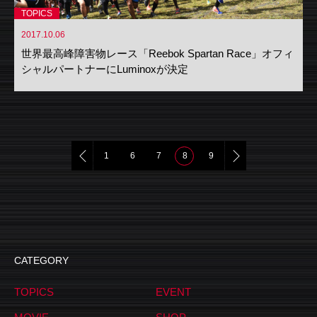
TOPICS
2017.10.06
世界最高峰障害物レース「Reebok Spartan Race」オフィ
シャルパートナーにLuminoxが決定
1
6
7
8
9
CATEGORY
TOPICS
EVENT