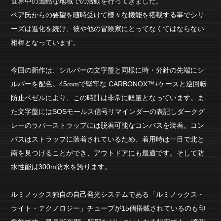
世界中の過酷な地域での活動を行ってきました。
ベア氏からの要望を随時受けて様々な機能を搭載する事でシリ
ーズは進化を続け、彼や他の冒険家にとってなくてはならない
相棒となっています。
今回の新作は、シルバーの文字盤と同様に時・分針の先端にシ
ルバーを配色。45mmで堅牢な CARBONOX™+ケースと逆回転
防止ベゼルにより、この時計は非常に軽量となっています。ま
た文字盤にはSOSモールス信号リマインダーの表記しダークグ
レーのラバーストラップには脱着可能なコンパスを装着。コン
パスはストラップに装着されているため、着用時は一目で北と
南を見つけることができ、アウトドアにも最適です。そして防
水性能は300m防水を誇ります。
ルミノックス独自の自己発光システムである「ルミノックス・
ライト・テクノロジー」チューブが15個搭載されているのも印