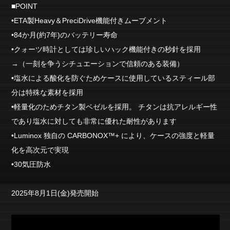
■POINT
•ETA製Heavy＆PreciDrive機能付きムーブメント
•84か月(約7年)のバッテリー寿命
•クォーツ時計としては珍しいハック機能付きの秒針を採用
→（一刻を争うシチュエーションで信頼のある装備）
•塩水による酸化を防ぐためケースに使用しているスティール部
分は特殊な素材を採用
•軽量化のためチタン製ベゼルを採用。 チタンは抗アレルギー性
であり塩水に対しても非常に優れた耐性があります
•Luminox 独自の CARBONOX™+ により、ケースの強度と軽量
化を高次元で実現
•30気圧防水
2025年8月1日(金)発売開始