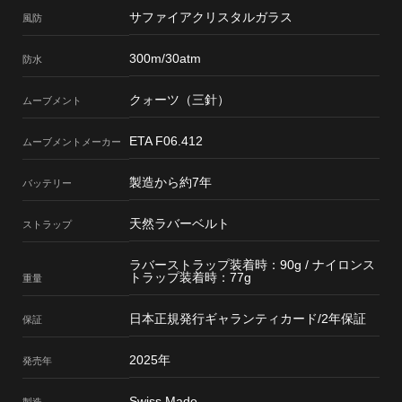
サファイアクリスタルガラス
風防
300m/30atm
防水
クォーツ（三針）
ムーブメント
ETA F06.412
ムーブメント
メーカー
製造から約7年
バッテリー
天然ラバーベルト
ストラップ
ラバーストラップ装着時：90g / ナイロンス
トラップ装着時：77g
重量
日本正規発行ギャランティカード/2年保証
保証
2025年
発売年
Swiss Made