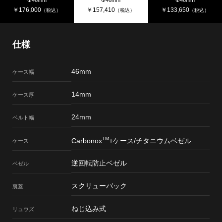
￥
176,000
￥
157,410
￥
133,650
（税込）
（税込）
（税込）
仕様
46mm
ケース幅
14mm
ケース厚
24mm
ベルト幅
TM
Carbonox
+ケース/チタニウムベゼル
ケース
逆回転防止ベゼル
ベゼル
スクリューバック
裏蓋
ねじ込み式
リュウズ