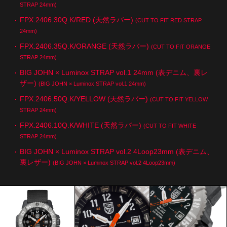
STRAP 24mm)
FPX.2406.30Q.K/RED (天然ラバー)
(CUT TO FIT RED STRAP
24mm)
FPX.2406.35Q.K/ORANGE (天然ラバー)
(CUT TO FIT ORANGE
STRAP 24mm)
BIG JOHN × Luminox STRAP vol.1 24mm (表デニム、裏レ
ザー)
(BIG JOHN × Luminox STRAP vol.1 24mm)
FPX.2406.50Q.K/YELLOW (天然ラバー)
(CUT TO FIT YELLOW
STRAP 24mm)
FPX.2406.10Q.K/WHITE (天然ラバー)
(CUT TO FIT WHITE
STRAP 24mm)
BIG JOHN × Luminox STRAP vol.2 4Loop23mm (表デニム、
裏レザー)
(BIG JOHN × Luminox STRAP vol.2 4Loop23mm)