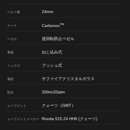
24mm
ベルト幅
TM
Carbonox
ケース
逆回転防止ベゼル
ベゼル
ねじ込み式
裏蓋
プッシュ式
リュウズ
サファイアクリスタルガラス
風防
200m/20atm
防水
クォーツ（GMT）
ムーブメント
Ronda 515.24 HH6 (クォーツ)
ムーブメント
メーカー