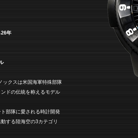
26年
ル
ミノックスは米国海軍特殊部隊
ランドの伝統を称えるモデル
ート部隊に愛される時計開発
動する陸海空の3カテゴリ