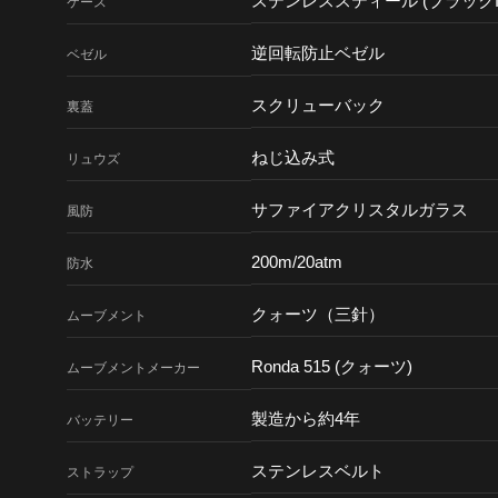
ステンレススティール (ブラックI
ケース
逆回転防止ベゼル
ベゼル
スクリューバック
裏蓋
ねじ込み式
リュウズ
サファイアクリスタルガラス
風防
200m/20atm
防水
クォーツ（三針）
ムーブメント
Ronda 515 (クォーツ)
ムーブメント
メーカー
製造から約4年
バッテリー
ステンレスベルト
ストラップ