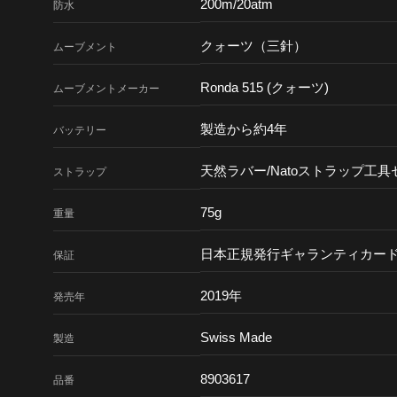
200m/20atm
防水
クォーツ（三針）
ムーブメント
Ronda 515 (クォーツ)
ムーブメント
メーカー
製造から約4年
バッテリー
天然ラバー/Natoストラップ工具
ストラップ
75g
重量
日本正規発行ギャランティカード
保証
2019年
発売年
Swiss Made
製造
8903617
品番