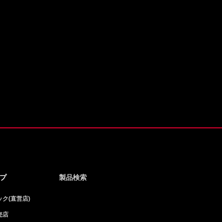
プ
製品検索
ク(直営店)
売店