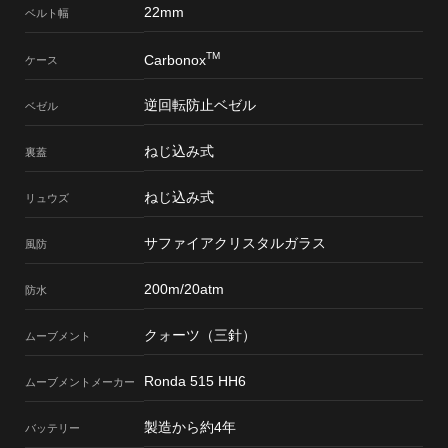
22mm
ベルト幅
TM
Carbonox
ケース
逆回転防止ベゼル
ベゼル
ねじ込み式
裏蓋
ねじ込み式
リュウズ
サファイアクリスタルガラス
風防
200m/20atm
防水
クォーツ（三針）
ムーブメント
Ronda 515 HH6
ムーブメント
メーカー
製造から約4年
バッテリー