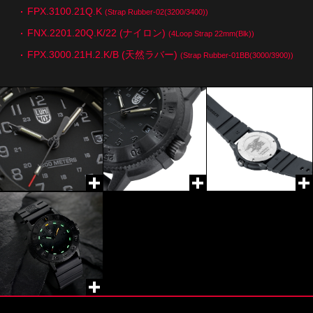
FPX.3100.21Q.K
(Strap Rubber-02(3200/3400))
FNX.2201.20Q.K/22 (ナイロン)
(4Loop Strap 22mm(Blk))
FPX.3000.21H.2.K/B (天然ラバー)
(Strap Rubber-01BB(3000/3900))