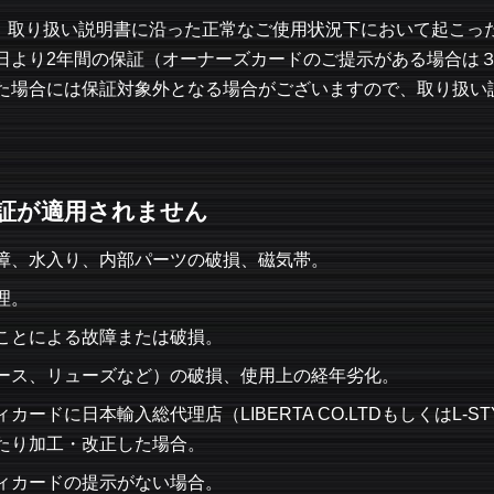
証は、取り扱い説明書に沿った正常なご使用状況下において起こ
日より2年間の保証（オーナーズカードのご提示がある場合は
た場合には保証対象外となる場合がございますので、取り扱い
証が適用されません
障、水入り、内部パーツの破損、磁気帯。
理。
ことによる故障または破損。
ース、リューズなど）の破損、使用上の経年劣化。
ードに日本輸入総代理店（LIBERTA CO.LTDもしくはL-
たり加工・改正した場合。
ィカードの提示がない場合。